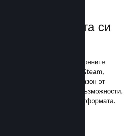
Усилете
маркетинговата си
мощ
Възползвайте се 1 трилионните
ежедневни импресии на Steam,
използвайки широк диапазон от
уникални маркетингови възможности,
вградени директно в платформата.