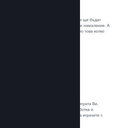
Списъци с желания
Играчите, които пожелават играта Ви ще бъдат
известени, щом тя излезе или получи намаление. А
Вие ще се сдобивате с данни относно това колко
играчи са заинтересовани.
Прочете документацията →
Steam „Ранен достъп“
Позволете на общността да изпита играта Ви,
докато все още е в процес на разработка и
задавайте безопасно очакванията на играчите с
директни отзиви от тях.