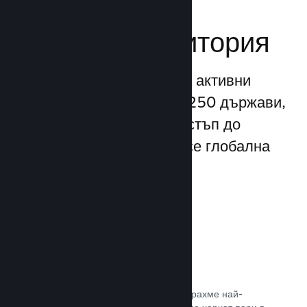
Достигане до
глобална аудитория
С повече от 132 милиона активни
потребители месечно от 250 държави,
Steam Ви предоставя достъп до
безспирно разрастваща се глобална
общност от играчи.
80+ платежни метода
Проучихме и безпроблемно интегрирахме най-