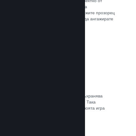
Излъчвайте своята игра на живо директно от
страницата Ви в магазина, така че да
популяризирате събития, да предложите прозорец
в игралната разработка или просто да ангажирате
общността си.
Прочете документацията →
Запазване в облака
Steam облакът може автоматично съхранява
запазени файлове на сървърите ни. Така
потребителите могат да подновят своята игра
независимо къде се намират.
Прочете документацията →