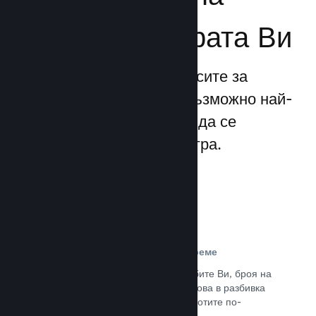
бизнеса за играта Ви
Steamworks прави процесите за
излизане и управление възможно най-
прости, позволявайки Ви да се
фокусирате над своята игра.
Данни за продажбите в реално време
Доклади в реално време за продажбите Ви, броя на
играчите и пожелаванията. Всичко това в разбивка
по региони, позволявайки Ви да работите по-
интелигентно.