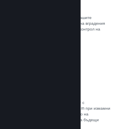
Проследяване на конверсиите
Проследявайте ефективността на Вашите
маркетингови кампании с помощта на вградения
анализ с UTM (системата Urchin за контрол на
трафика)
Прочете документацията →
Предотвратяване на измами
Вие и играчите Ви сте в безопасност с
автоматизираното боравене на Steam при измамни
покупки, а това включва анулирането на
съдържание и предотвратяването на бъдещи
злоупотреби.