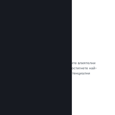
самостоятелно.
Прочете документацията →
Свръзка с куратор
Изведете своята игра пред правилните влиятелни
лица и Steam куратори, така че да достигнете най-
голямата възможна аудитория от потенциални
клиенти.
Прочете документацията →