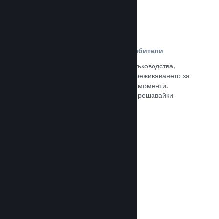
Ръководства, създадени от потребители
Почитателите могат да публикуват ръководства,
така че да задълбочат и подобрят преживяването за
останалите, отличавайки интересни моменти,
обяснявайки сложни икономики или решавайки
пъзели.
Прочете документацията →
Излъчвания на живо