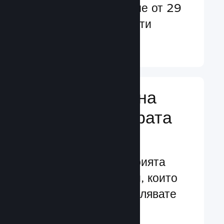
потребители в повече от 29
езика и над 35 валути
Научете още ↓
Управляване на
бизнеса за играта
Ви
Водещите в индустрията
бизнес инструменти, които
Ви помагат да управлявате
своята игра