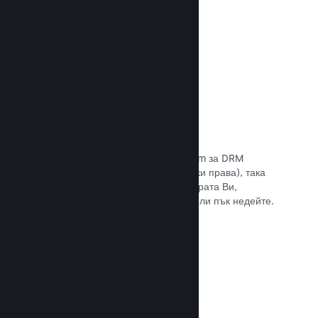
Прочете документацията →
Антипиратски/DRM опции
Използвайте инструментите на Steam за DRM
(управление на дигиталните авторски права), така
че да намалите пиратските копия играта Ви,
въведете свое собствено решение или пък недейте.
Изборът е Ваш.
Прочете документацията →