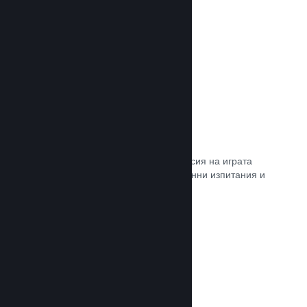
Прочете документацията →
Steam „Игрално изпитание“
По желание открийте достъп до версия на играта
Ви, специално предназначена за ранни изпитания и
отзиви от играчите.
Прочете документацията →