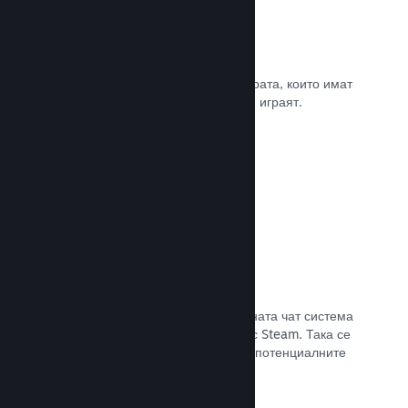
Рецензии
Игрите в Steam се рецензират от хората, които имат
най-голямо значение. Тези, които ги играят.
Прочете документацията →
Чат с приятели
Списъците с приятели и преработената чат система
поддържат играчите ангажирани със Steam. Така се
предлага още един начин, по който потенциалните
клиенти да открият играта Ви.
Прочете документацията →