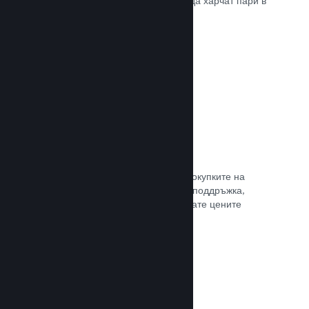
добрите начини, по които играчите да харчат пари в
различни страни по света.
Прочете документацията →
Ценообразуване в 35+ валути
Локализираните валути улесняват покупките на
клиентите. Разполагаме с вградена поддръжка,
която да Ви помогне да конфигурирате цените
правилно за всеки регион.
Прочете документацията →