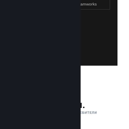
Присъединяване към Steamworks
Създаване на Steam акаунт
Създаването на такъв е лесно и безплатно!
акаунт. Не разполагате със Steam акаунт?
влезете със своя съществуваш Steam
Имайте достъп до Steamworks, като
Присъединяване към Steamworks
132 млн.
АКТИВНИ МЕСЕЧНИ ПОТРЕБИТЕЛИ