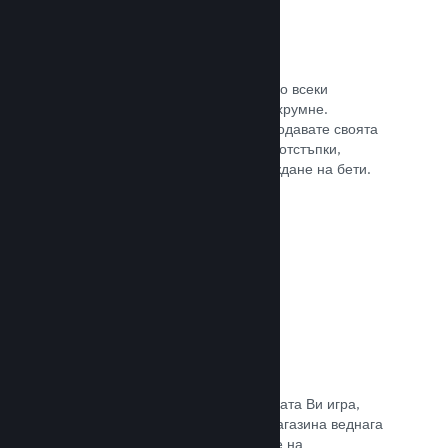
Steam ключове
Поднесе своята игра на клиентите по всеки
възможен начин, който може да Ви хрумне.
Използвайте ключове, така че да продавате своята
игра в магазини на дребно, пускате отстъпки,
оферти с комплекти или при провеждане на бети.
Прочете документацията →
Страници „Очаквайте скоро“
Натрупайте вълнение за предстоящата Ви игра,
като пуснете своята страницата в магазина веднага
щом имате нещо, което да покажете на