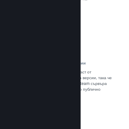
потенциалните си клиенти.
Прочете документацията →
Автоматизирани процеси за версии
Направете Steam автоматизирана част от
нормалния процес за изграждане на версии, така че
да поставите най-новия такава на Steam сървъра
за вътрешно бета изпитание и лесно публично
излизане.
Прочете документацията →