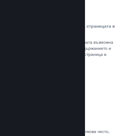
Персонализирано съдържание на страницата в
магазина
Представете своята игра в най-добрата възможна
светлина с пълен контрол върху съдържанието и
изображенията на продуктовата Ви страница в
магазина.
Прочете документацията →
Обновявайте, когато искате
Пускайте обновления всеки път и толкова често,