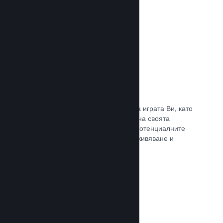
Прочете документацията →
Отличаване на предавания
Ангажирайте се с поддръжниците на играта Ви, като
директно отличавате излъчванията на своята
страница в Steam, предлагайки на потенциалните
купувачи преглед на игралното преживяване и
общността.
Прочете документацията →