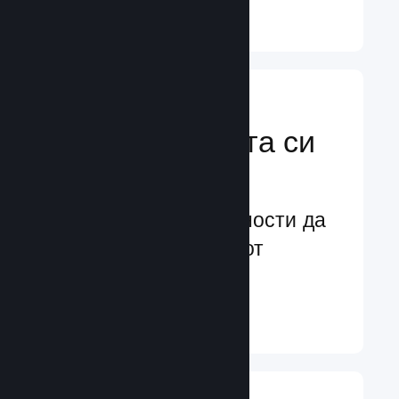
Научете още ↓
Усилете
маркетинговата си
мощ
Безконечни възможности да
бъдете забелязани от
потенциални играчи
Научете още ↓