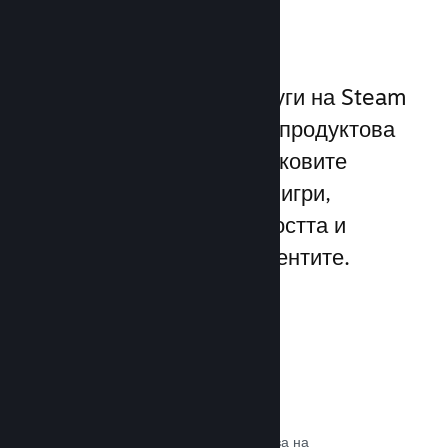
играчите
Уникалният набор от услуги на Steam
надхвърля стандартната продуктова
рамка, предлагана от пусковите
програми за компютърни игри,
увеличавайки ангажираността и
удовлетворението на клиентите.
Steam слой
Интерфейс в играта, който позволява на