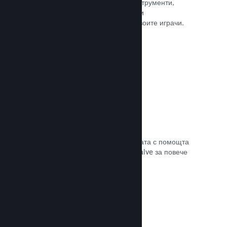
колкото е нужно. Сторете това с инструменти,
помагащи Ви лесно да анонсирате и
разпространявате обновления до своите играчи.
Прочете документацията →
Бърза мрежова инфраструктура
Канализирайте своя трафик в мрежата с помощта
на мрежовата инфраструктура на Valve за повече
стабилност, скорост и устойчивост.
Прочете документацията →