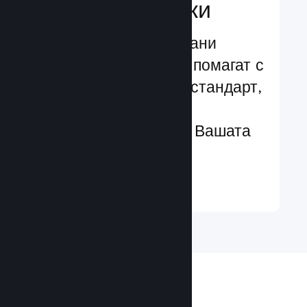
характеристики
Изпробвани и изпитани
структури, които Ви помагат с
лекота да добавяте стандарт,
чрез разширени
характеристики към Вашата
игра
Научете още ↓