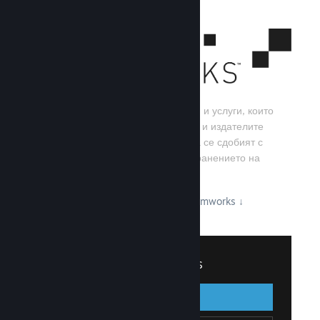
Steamworks е набор от инструменти и услуги, които
помагат на игралните разработчици и издателите
да изграждат своите игри, както и да се сдобият с
най-добрите резултати от разпространението на
заглавия в Steam.
Вижте какво може да предложи Steamworks
↓
Вписване в Steamworks
Вписване
Назад