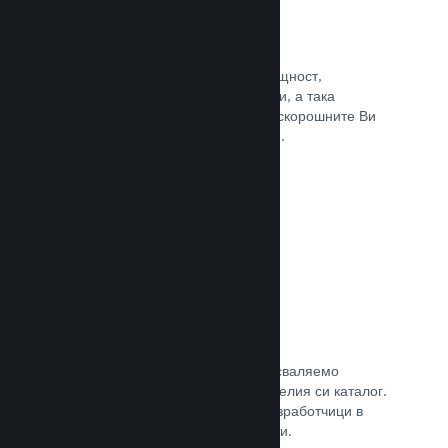
Събития и анонси
Поддържайте контакт със своята общност,
използвайки вградените инструменти, а така
играчите винаги ще са в крак с най-скорошните Ви
събития, дейности и характеристики.
Прочете документацията →
Игрални комплекти
Комбинирайте играта си с нейното сваляемо
съдържание или окомплектовайте целия си каталог.
Или пък си съдействайте с други разработчици в
създаването на тематични комплекти.