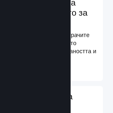
Подсилване на
преживяването за
играчите
Ориентирани към играчите
характеристики, които
увеличават ангажираността и
удовлетворението
Научете още ↓
Въвеждане на
игрални