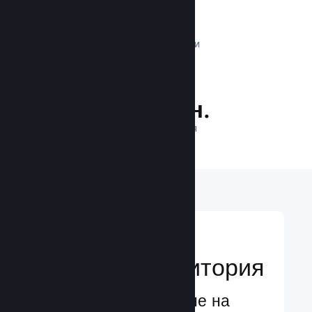
1 трлн.
ДНЕВНИ ИМПРЕСИИ
35.3 млн.
ИГРАЧИ НА ЛИНИЯ
Достигане до
глобална аудитория
Глобално обслужване на