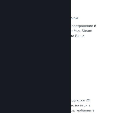
Разпространителна мрежа и сървъри
С над 400 световни сървъри за разпространение и
вътрешна инфраструктура от 1 TB фибър, Steam
може бързо да предостави заглавието Ви на
играчите навсякъде по света.
Прочете документацията →
29 поддържани езика
Steam клиентът е оптимизиран да поддържа 29
основни езика, правейки закупуването на игри в
Steam по-леснодостъпно и приятно за глобалните