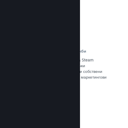
Прочете документацията →
Отстъпки и събития за разпродажби
Участвайте в обичайните събития за Steam
разпродажби, общодостъпни за всички
разработчици, или провеждайте свои собствени
отстъпки, съответстващи на Вашите маркетингови
нужди.
Прочете документацията →