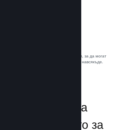
Игрални саундтракове
Продавайте саундтрака на играта си, за да могат
почитателите да му се наслаждават навсякъде.
Прочете документацията →
Подсилване на
преживяването за