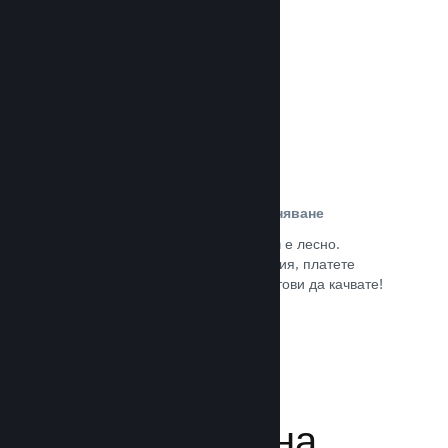
потребители.
Прочете документацията →
Лесна регистрация и разпространяване
Подаването на играта Ви към Steam е лесно.
Попълнете дигиталната документация, платете
малка такса за приложение и сте готови да качвате!
Прочете документацията →
Управляване на