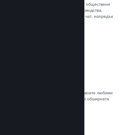
потребителите Ви достъп до редица обществени
характеристики. Като например ръководства,
създадени от потребителите, Steam чат, напредък
за постиженията и още други.
Прочете документацията →
Незабавни снимки
Играчите могат лесно да споделят своите любими
моменти в играта Ви с приятели си и обширната
Steam общност.
Прочете документацията →