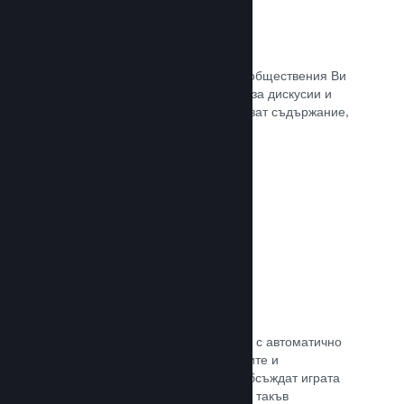
Обществен център
Почитателите могат да се сбират в обществения Ви
център. Вградената отправна точка за дискусии и
новини. А самите те могат да създават съдържание,
което подобрява играта Ви.
Прочете документацията →
Форуми
Общественият Ви център разполага с автоматично
създаден форум, където почитателите и
потенциалните купувачи могат да обсъждат играта
Ви. Не е нужно Вие да установявате такъв