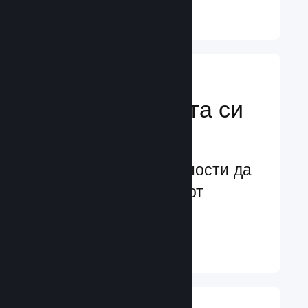
Научете още ↓
Усилете
маркетинговата си
мощ
Безконечни възможности да
бъдете забелязани от
потенциални играчи
Научете още ↓