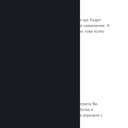
Списъци с желания
Играчите, които пожелават играта Ви ще бъдат
известени, щом тя излезе или получи намаление. А
Вие ще се сдобивате с данни относно това колко
играчи са заинтересовани.
Прочете документацията →
Steam „Ранен достъп“
Позволете на общността да изпита играта Ви,
докато все още е в процес на разработка и
задавайте безопасно очакванията на играчите с
директни отзиви от тях.