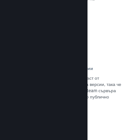
потенциалните си клиенти.
Прочете документацията →
Автоматизирани процеси за версии
Направете Steam автоматизирана част от
нормалния процес за изграждане на версии, така че
да поставите най-новия такава на Steam сървъра
за вътрешно бета изпитание и лесно публично
излизане.
Прочете документацията →