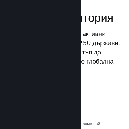
Достигане до
глобална аудитория
С повече от 132 милиона активни
потребители месечно от 250 държави,
Steam Ви предоставя достъп до
безспирно разрастваща се глобална
общност от играчи.
80+ платежни метода
Проучихме и безпроблемно интегрирахме най-