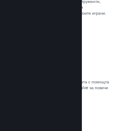
колкото е нужно. Сторете това с инструменти,
помагащи Ви лесно да анонсирате и
разпространявате обновления до своите играчи.
Прочете документацията →
Бърза мрежова инфраструктура
Канализирайте своя трафик в мрежата с помощта
на мрежовата инфраструктура на Valve за повече
стабилност, скорост и устойчивост.
Прочете документацията →