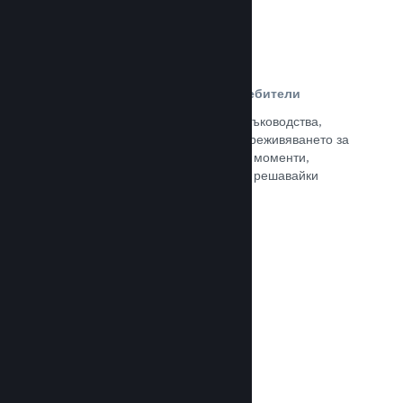
Ръководства, създадени от потребители
Почитателите могат да публикуват ръководства,
така че да задълбочат и подобрят преживяването за
останалите, отличавайки интересни моменти,
обяснявайки сложни икономики или решавайки
пъзели.
Прочете документацията →
Излъчвания на живо