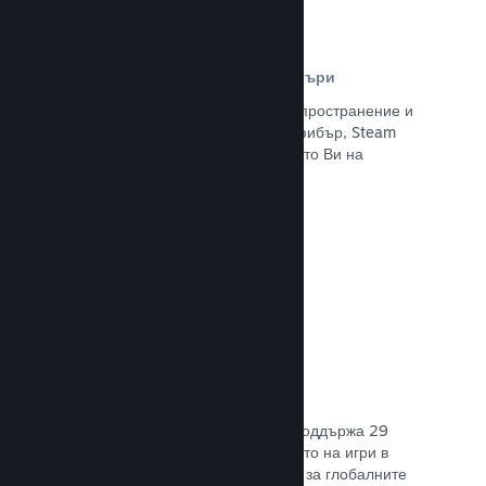
Разпространителна мрежа и сървъри
С над 400 световни сървъри за разпространение и
вътрешна инфраструктура от 1 TB фибър, Steam
може бързо да предостави заглавието Ви на
играчите навсякъде по света.
Прочете документацията →
29 поддържани езика
Steam клиентът е оптимизиран да поддържа 29
основни езика, правейки закупуването на игри в
Steam по-леснодостъпно и приятно за глобалните