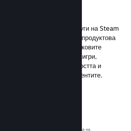
играчите
Уникалният набор от услуги на Steam
надхвърля стандартната продуктова
рамка, предлагана от пусковите
програми за компютърни игри,
увеличавайки ангажираността и
удовлетворението на клиентите.
Steam слой
Интерфейс в играта, който позволява на