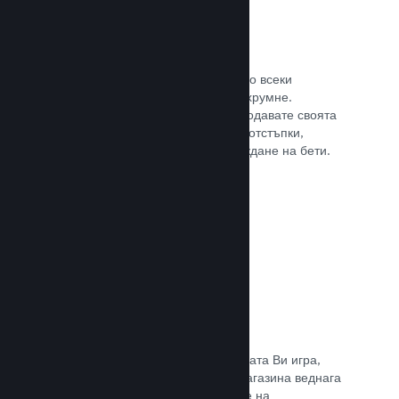
Steam ключове
Поднесе своята игра на клиентите по всеки
възможен начин, който може да Ви хрумне.
Използвайте ключове, така че да продавате своята
игра в магазини на дребно, пускате отстъпки,
оферти с комплекти или при провеждане на бети.
Прочете документацията →
Страници „Очаквайте скоро“
Натрупайте вълнение за предстоящата Ви игра,
като пуснете своята страницата в магазина веднага
щом имате нещо, което да покажете на