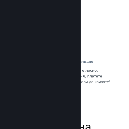
потребители.
Прочете документацията →
Лесна регистрация и разпространяване
Подаването на играта Ви към Steam е лесно.
Попълнете дигиталната документация, платете
малка такса за приложение и сте готови да качвате!
Прочете документацията →
Управляване на