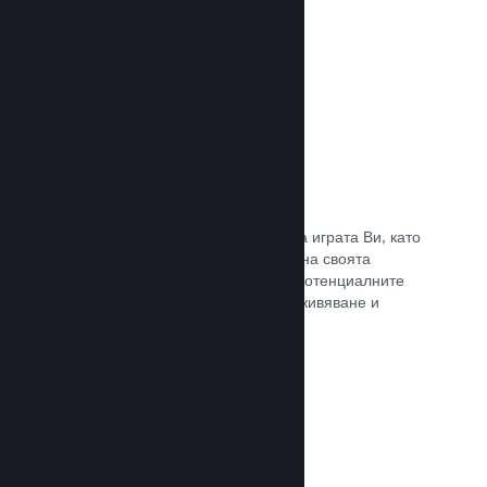
Прочете документацията →
Отличаване на предавания
Ангажирайте се с поддръжниците на играта Ви, като
директно отличавате излъчванията на своята
страница в Steam, предлагайки на потенциалните
купувачи преглед на игралното преживяване и
общността.
Прочете документацията →