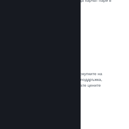
добрите начини, по които играчите да харчат пари в
различни страни по света.
Прочете документацията →
Ценообразуване в 35+ валути
Локализираните валути улесняват покупките на
клиентите. Разполагаме с вградена поддръжка,
която да Ви помогне да конфигурирате цените
правилно за всеки регион.
Прочете документацията →