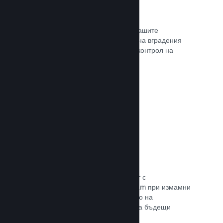
Проследяване на конверсиите
Проследявайте ефективността на Вашите
маркетингови кампании с помощта на вградения
анализ с UTM (системата Urchin за контрол на
трафика)
Прочете документацията →
Предотвратяване на измами
Вие и играчите Ви сте в безопасност с
автоматизираното боравене на Steam при измамни
покупки, а това включва анулирането на
съдържание и предотвратяването на бъдещи
злоупотреби.