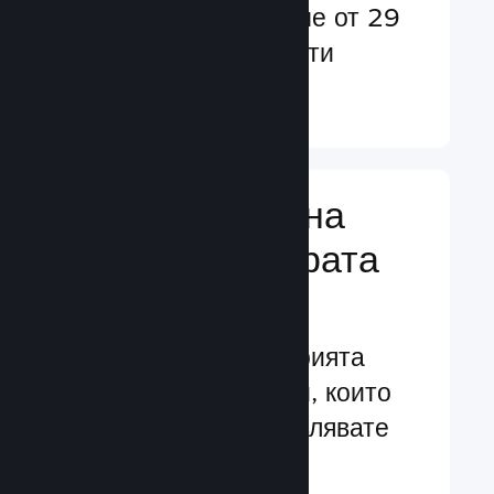
потребители в повече от 29
езика и над 35 валути
Научете още ↓
Управляване на
бизнеса за играта
Ви
Водещите в индустрията
бизнес инструменти, които
Ви помагат да управлявате
своята игра