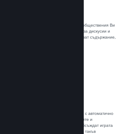
Обществен център
Почитателите могат да се сбират в обществения Ви
център. Вградената отправна точка за дискусии и
новини. А самите те могат да създават съдържание,
което подобрява играта Ви.
Прочете документацията →
Форуми
Общественият Ви център разполага с автоматично
създаден форум, където почитателите и
потенциалните купувачи могат да обсъждат играта
Ви. Не е нужно Вие да установявате такъв