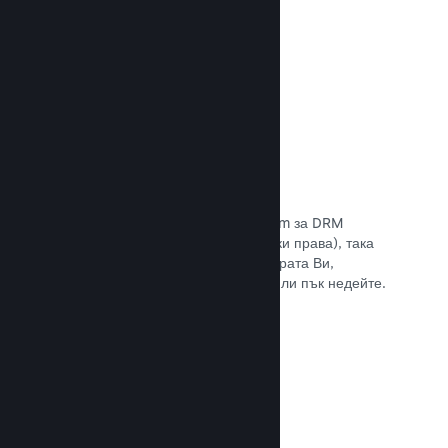
Прочете документацията →
Антипиратски/DRM опции
Използвайте инструментите на Steam за DRM
(управление на дигиталните авторски права), така
че да намалите пиратските копия играта Ви,
въведете свое собствено решение или пък недейте.
Изборът е Ваш.
Прочете документацията →