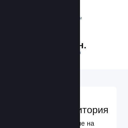
1 трлн.
ДНЕВНИ ИМПРЕСИИ
34.9 млн.
ИГРАЧИ НА ЛИНИЯ
Достигане до
глобална аудитория
Глобално обслужване на