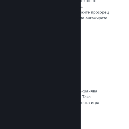
Излъчвайте своята игра на живо директно от
страницата Ви в магазина, така че да
популяризирате събития, да предложите прозорец
в игралната разработка или просто да ангажирате
общността си.
Прочете документацията →
Запазване в облака
Steam облакът може автоматично съхранява
запазени файлове на сървърите ни. Така
потребителите могат да подновят своята игра
независимо къде се намират.
Прочете документацията →