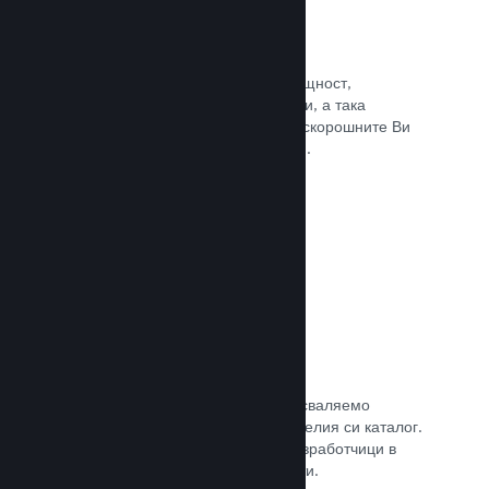
Събития и анонси
Поддържайте контакт със своята общност,
използвайки вградените инструменти, а така
играчите винаги ще са в крак с най-скорошните Ви
събития, дейности и характеристики.
Прочете документацията →
Игрални комплекти
Комбинирайте играта си с нейното сваляемо
съдържание или окомплектовайте целия си каталог.
Или пък си съдействайте с други разработчици в
създаването на тематични комплекти.