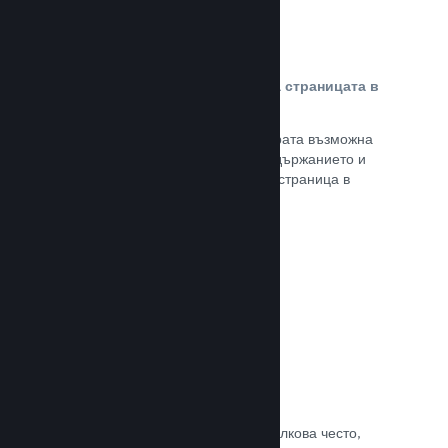
Персонализирано съдържание на страницата в
магазина
Представете своята игра в най-добрата възможна
светлина с пълен контрол върху съдържанието и
изображенията на продуктовата Ви страница в
магазина.
Прочете документацията →
Обновявайте, когато искате
Пускайте обновления всеки път и толкова често,