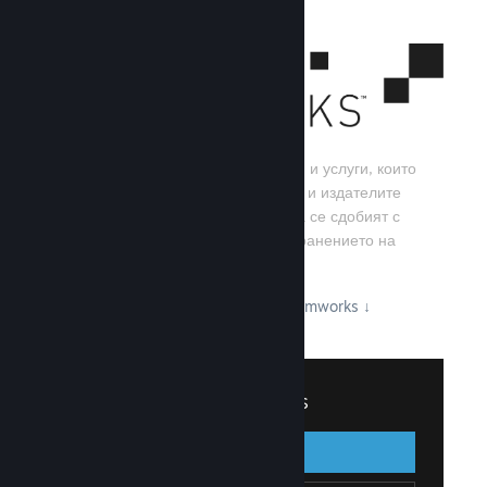
Steamworks е набор от инструменти и услуги, които
помагат на игралните разработчици и издателите
да изграждат своите игри, както и да се сдобият с
най-добрите резултати от разпространението на
заглавия в Steam.
Вижте какво може да предложи Steamworks
↓
Вписване в Steamworks
Вписване
Назад