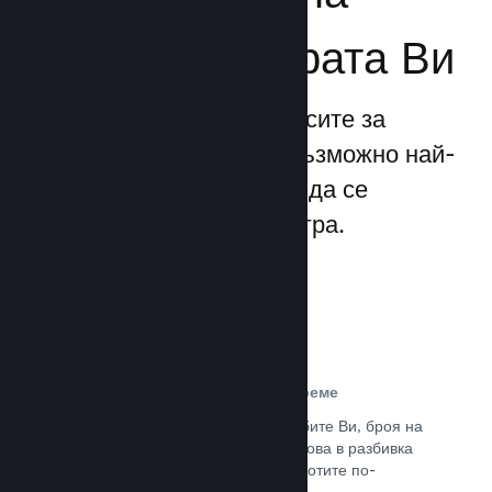
бизнеса за играта Ви
Steamworks прави процесите за
излизане и управление възможно най-
прости, позволявайки Ви да се
фокусирате над своята игра.
Данни за продажбите в реално време
Доклади в реално време за продажбите Ви, броя на
играчите и пожелаванията. Всичко това в разбивка
по региони, позволявайки Ви да работите по-
интелигентно.