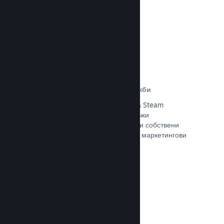
Прочете документацията →
Отстъпки и събития за разпродажби
Участвайте в обичайните събития за Steam
разпродажби, общодостъпни за всички
разработчици, или провеждайте свои собствени
отстъпки, съответстващи на Вашите маркетингови
нужди.
Прочете документацията →