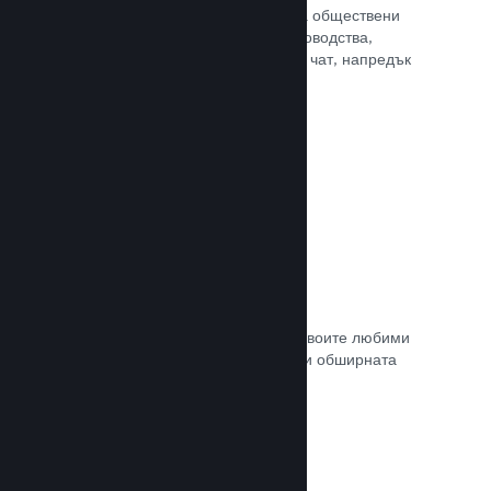
потребителите Ви достъп до редица обществени
характеристики. Като например ръководства,
създадени от потребителите, Steam чат, напредък
за постиженията и още други.
Прочете документацията →
Незабавни снимки
Играчите могат лесно да споделят своите любими
моменти в играта Ви с приятели си и обширната
Steam общност.
Прочете документацията →