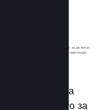
Игрални саундтракове
Продавайте саундтрака на играта си, за да могат
почитателите да му се наслаждават навсякъде.
Прочете документацията →
Подсилване на
преживяването за