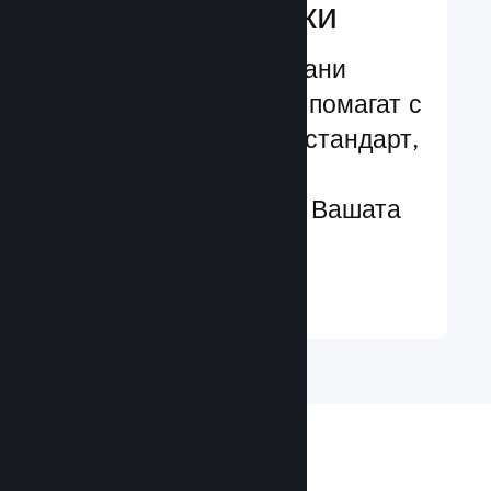
характеристики
Изпробвани и изпитани
структури, които Ви помагат с
лекота да добавяте стандарт,
чрез разширени
характеристики към Вашата
игра
Научете още ↓