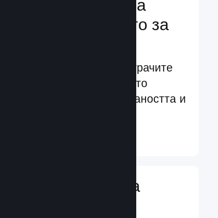
Подсилване на
преживяването за
играчите
Ориентирани към играчите
характеристики, които
увеличават ангажираността и
удовлетворението
Научете още ↓
Въвеждане на
игрални