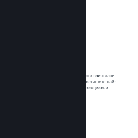
самостоятелно.
Прочете документацията →
Свръзка с куратор
Изведете своята игра пред правилните влиятелни
лица и Steam куратори, така че да достигнете най-
голямата възможна аудитория от потенциални
клиенти.
Прочете документацията →