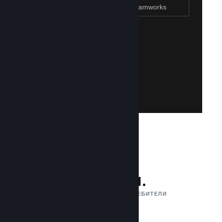
Присъединяване към Steamworks
Създаване на Steam акаунт
Създаването на такъв е лесно и безплатно!
акаунт. Не разполагате със Steam акаунт?
влезете със своя съществуваш Steam
Имайте достъп до Steamworks, като
Присъединяване към Steamworks
132 млн.
АКТИВНИ МЕСЕЧНИ ПОТРЕБИТЕЛИ