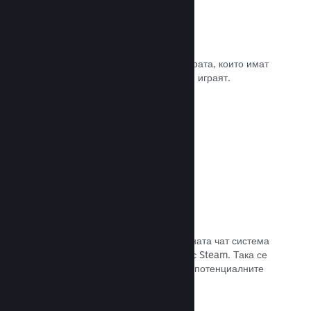
Рецензии
Игрите в Steam се рецензират от хората, които имат
най-голямо значение. Тези, които ги играят.
Прочете документацията →
Чат с приятели
Списъците с приятели и преработената чат система
поддържат играчите ангажирани със Steam. Така се
предлага още един начин, по който потенциалните
клиенти да открият играта Ви.
Прочете документацията →