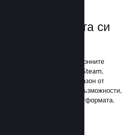
Усилете
маркетинговата си
мощ
Възползвайте се 1 трилионните
ежедневни импресии на Steam,
използвайки широк диапазон от
уникални маркетингови възможности,
вградени директно в платформата.