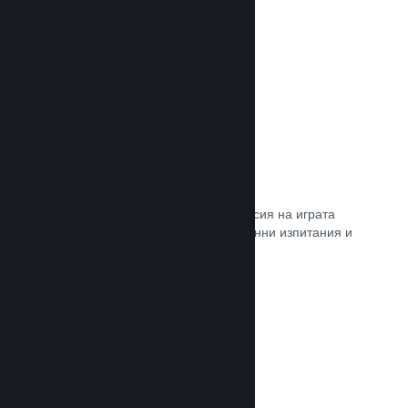
Прочете документацията →
Steam „Игрално изпитание“
По желание открийте достъп до версия на играта
Ви, специално предназначена за ранни изпитания и
отзиви от играчите.
Прочете документацията →