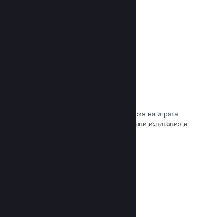
Прочете документацията →
Steam „Игрално изпитание“
По желание открийте достъп до версия на играта
Ви, специално предназначена за ранни изпитания и
отзиви от играчите.
Прочете документацията →