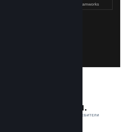
Присъединяване към Steamworks
Създаване на Steam акаунт
Създаването на такъв е лесно и безплатно!
акаунт. Не разполагате със Steam акаунт?
влезете със своя съществуваш Steam
Имайте достъп до Steamworks, като
Присъединяване към Steamworks
132 млн.
АКТИВНИ МЕСЕЧНИ ПОТРЕБИТЕЛИ