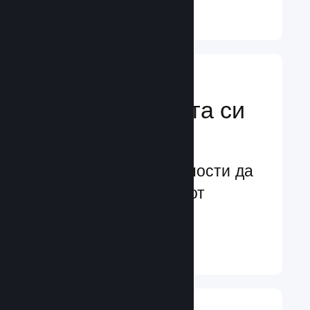
Научете още ↓
Усилете
маркетинговата си
мощ
Безконечни възможности да
бъдете забелязани от
потенциални играчи
Научете още ↓