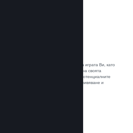
Прочете документацията →
Отличаване на предавания
Ангажирайте се с поддръжниците на играта Ви, като
директно отличавате излъчванията на своята
страница в Steam, предлагайки на потенциалните
купувачи преглед на игралното преживяване и
общността.
Прочете документацията →