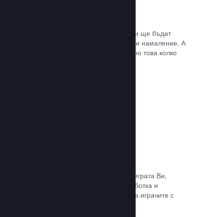
Списъци с желания
Играчите, които пожелават играта Ви ще бъдат
известени, щом тя излезе или получи намаление. А
Вие ще се сдобивате с данни относно това колко
играчи са заинтересовани.
Прочете документацията →
Steam „Ранен достъп“
Позволете на общността да изпита играта Ви,
докато все още е в процес на разработка и
задавайте безопасно очакванията на играчите с
директни отзиви от тях.