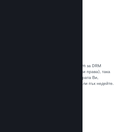
Прочете документацията →
Антипиратски/DRM опции
Използвайте инструментите на Steam за DRM
(управление на дигиталните авторски права), така
че да намалите пиратските копия играта Ви,
въведете свое собствено решение или пък недейте.
Изборът е Ваш.
Прочете документацията →