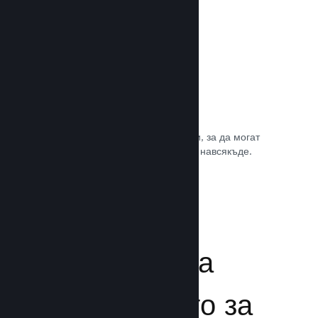
Игрални саундтракове
Продавайте саундтрака на играта си, за да могат
почитателите да му се наслаждават навсякъде.
Прочете документацията →
Подсилване на
преживяването за