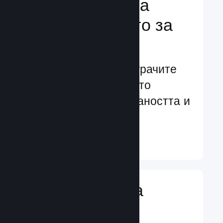
Подсилване на
преживяването за
играчите
Ориентирани към играчите
характеристики, които
увеличават ангажираността и
удовлетворението
Научете още ↓
Въвеждане на
игрални