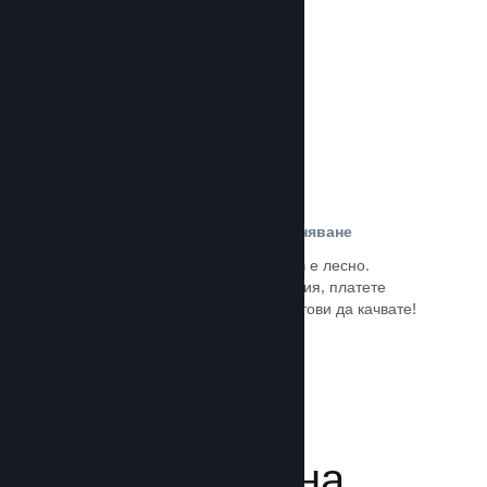
потребители.
Прочете документацията →
Лесна регистрация и разпространяване
Подаването на играта Ви към Steam е лесно.
Попълнете дигиталната документация, платете
малка такса за приложение и сте готови да качвате!
Прочете документацията →
Управляване на