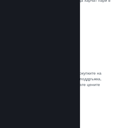
добрите начини, по които играчите да харчат пари в
различни страни по света.
Прочете документацията →
Ценообразуване в 35+ валути
Локализираните валути улесняват покупките на
клиентите. Разполагаме с вградена поддръжка,
която да Ви помогне да конфигурирате цените
правилно за всеки регион.
Прочете документацията →