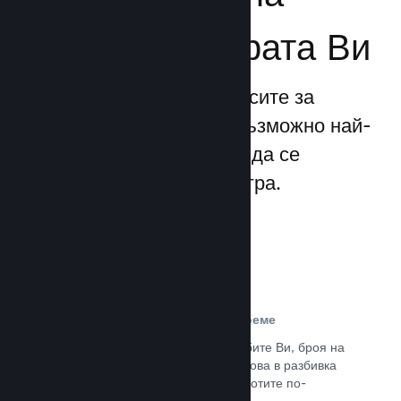
бизнеса за играта Ви
Steamworks прави процесите за
излизане и управление възможно най-
прости, позволявайки Ви да се
фокусирате над своята игра.
Данни за продажбите в реално време
Доклади в реално време за продажбите Ви, броя на
играчите и пожелаванията. Всичко това в разбивка
по региони, позволявайки Ви да работите по-
интелигентно.