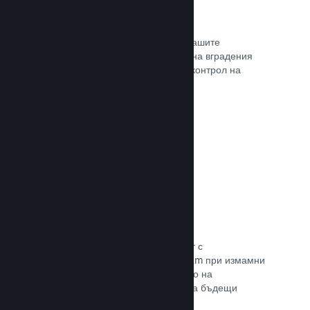
Проследяване на конверсиите
Проследявайте ефективността на Вашите
маркетингови кампании с помощта на вградения
анализ с UTM (системата Urchin за контрол на
трафика)
Прочете документацията →
Предотвратяване на измами
Вие и играчите Ви сте в безопасност с
автоматизираното боравене на Steam при измамни
покупки, а това включва анулирането на
съдържание и предотвратяването на бъдещи
злоупотреби.