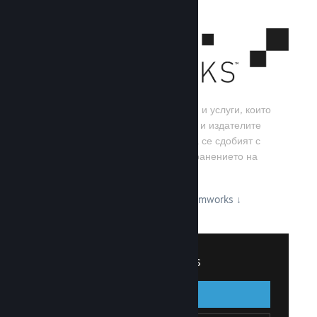
Steamworks е набор от инструменти и услуги, които
помагат на игралните разработчици и издателите
да изграждат своите игри, както и да се сдобият с
най-добрите резултати от разпространението на
заглавия в Steam.
Вижте какво може да предложи Steamworks
↓
Вписване в Steamworks
Вписване
Назад