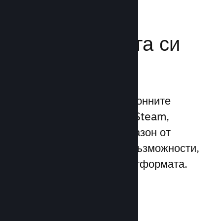
Усилете
маркетинговата си
мощ
Възползвайте се 1 трилионните
ежедневни импресии на Steam,
използвайки широк диапазон от
уникални маркетингови възможности,
вградени директно в платформата.