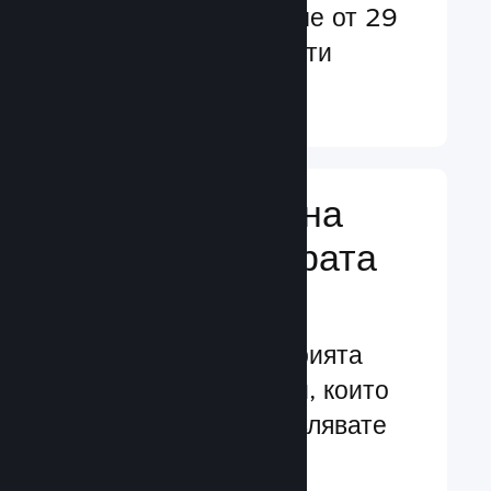
потребители в повече от 29
езика и над 35 валути
Научете още ↓
Управляване на
бизнеса за играта
Ви
Водещите в индустрията
бизнес инструменти, които
Ви помагат да управлявате
своята игра