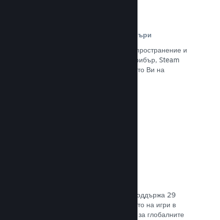
Разпространителна мрежа и сървъри
С над 400 световни сървъри за разпространение и
вътрешна инфраструктура от 1 TB фибър, Steam
може бързо да предостави заглавието Ви на
играчите навсякъде по света.
Прочете документацията →
29 поддържани езика
Steam клиентът е оптимизиран да поддържа 29
основни езика, правейки закупуването на игри в
Steam по-леснодостъпно и приятно за глобалните