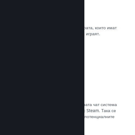
Рецензии
Игрите в Steam се рецензират от хората, които имат
най-голямо значение. Тези, които ги играят.
Прочете документацията →
Чат с приятели
Списъците с приятели и преработената чат система
поддържат играчите ангажирани със Steam. Така се
предлага още един начин, по който потенциалните
клиенти да открият играта Ви.
Прочете документацията →