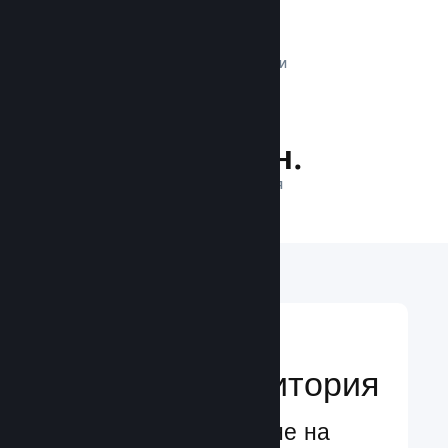
1 трлн.
ДНЕВНИ ИМПРЕСИИ
29.5 млн.
ИГРАЧИ НА ЛИНИЯ
Достигане до
глобална аудитория
Глобално обслужване на