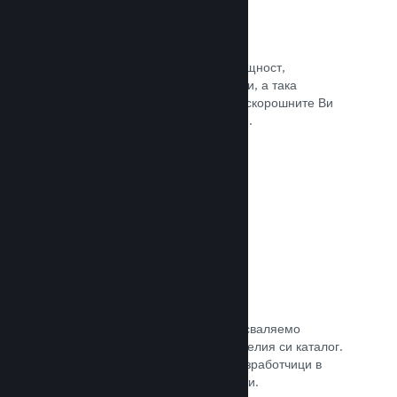
Събития и анонси
Поддържайте контакт със своята общност,
използвайки вградените инструменти, а така
играчите винаги ще са в крак с най-скорошните Ви
събития, дейности и характеристики.
Прочете документацията →
Игрални комплекти
Комбинирайте играта си с нейното сваляемо
съдържание или окомплектовайте целия си каталог.
Или пък си съдействайте с други разработчици в
създаването на тематични комплекти.