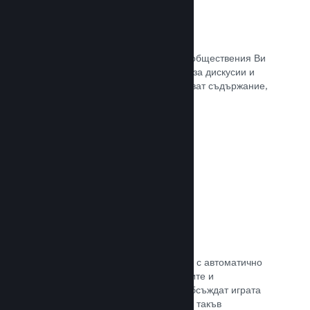
Обществен център
Почитателите могат да се сбират в обществения Ви
център. Вградената отправна точка за дискусии и
новини. А самите те могат да създават съдържание,
което подобрява играта Ви.
Прочете документацията →
Форуми
Общественият Ви център разполага с автоматично
създаден форум, където почитателите и
потенциалните купувачи могат да обсъждат играта
Ви. Не е нужно Вие да установявате такъв