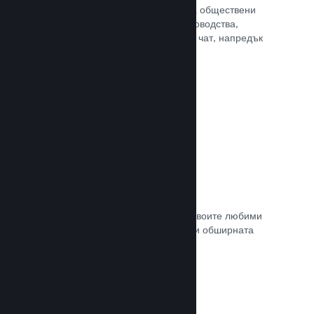
потребителите Ви достъп до редица обществени
характеристики. Като например ръководства,
създадени от потребителите, Steam чат, напредък
за постиженията и още други.
Прочете документацията →
Незабавни снимки
Играчите могат лесно да споделят своите любими
моменти в играта Ви с приятели си и обширната
Steam общност.
Прочете документацията →