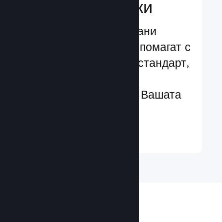
характеристики
Изпробвани и изпитани
структури, които Ви помагат с
лекота да добавяте стандарт,
чрез разширени
характеристики към Вашата
игра
Научете още ↓