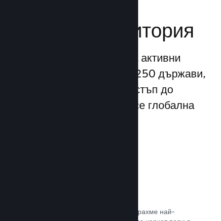
Достигане до
глобална аудитория
С повече от 132 милиона активни
потребители месечно от 250 държави,
Steam Ви предоставя достъп до
безспирно разрастваща се глобална
общност от играчи.
80+ платежни метода
Проучихме и безпроблемно интегрирахме най-