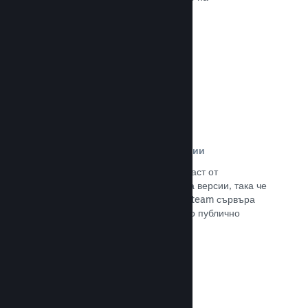
потенциалните си клиенти.
Прочете документацията →
Автоматизирани процеси за версии
Направете Steam автоматизирана част от
нормалния процес за изграждане на версии, така че
да поставите най-новия такава на Steam сървъра
за вътрешно бета изпитание и лесно публично
излизане.
Прочете документацията →