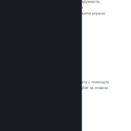
колкото е нужно. Сторете това с инструменти,
помагащи Ви лесно да анонсирате и
разпространявате обновления до своите играчи.
Прочете документацията →
Бърза мрежова инфраструктура
Канализирайте своя трафик в мрежата с помощта
на мрежовата инфраструктура на Valve за повече
стабилност, скорост и устойчивост.
Прочете документацията →