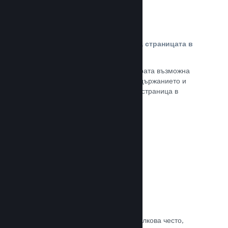
Персонализирано съдържание на страницата в
магазина
Представете своята игра в най-добрата възможна
светлина с пълен контрол върху съдържанието и
изображенията на продуктовата Ви страница в
магазина.
Прочете документацията →
Обновявайте, когато искате
Пускайте обновления всеки път и толкова често,