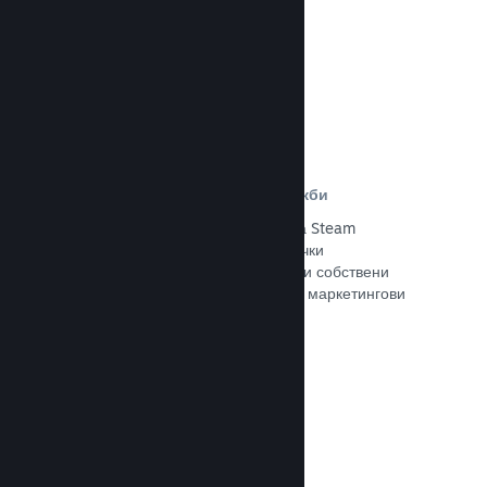
Прочете документацията →
Отстъпки и събития за разпродажби
Участвайте в обичайните събития за Steam
разпродажби, общодостъпни за всички
разработчици, или провеждайте свои собствени
отстъпки, съответстващи на Вашите маркетингови
нужди.
Прочете документацията →