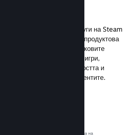
играчите
Уникалният набор от услуги на Steam
надхвърля стандартната продуктова
рамка, предлагана от пусковите
програми за компютърни игри,
увеличавайки ангажираността и
удовлетворението на клиентите.
Steam слой
Интерфейс в играта, който позволява на