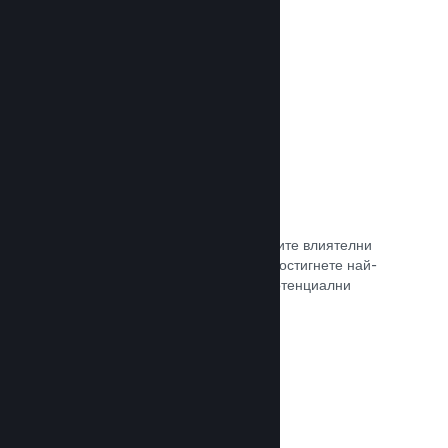
самостоятелно.
Прочете документацията →
Свръзка с куратор
Изведете своята игра пред правилните влиятелни
лица и Steam куратори, така че да достигнете най-
голямата възможна аудитория от потенциални
клиенти.
Прочете документацията →