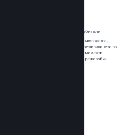
Ръководства, създадени от потребители
Почитателите могат да публикуват ръководства,
така че да задълбочат и подобрят преживяването за
останалите, отличавайки интересни моменти,
обяснявайки сложни икономики или решавайки
пъзели.
Прочете документацията →
Излъчвания на живо