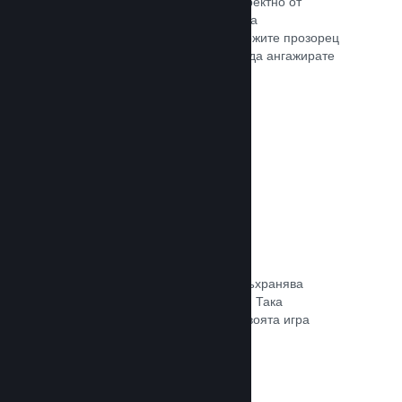
Излъчвайте своята игра на живо директно от
страницата Ви в магазина, така че да
популяризирате събития, да предложите прозорец
в игралната разработка или просто да ангажирате
общността си.
Прочете документацията →
Запазване в облака
Steam облакът може автоматично съхранява
запазени файлове на сървърите ни. Така
потребителите могат да подновят своята игра
независимо къде се намират.
Прочете документацията →