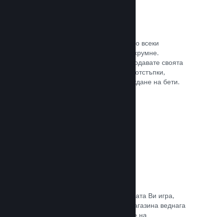
Steam ключове
Поднесе своята игра на клиентите по всеки
възможен начин, който може да Ви хрумне.
Използвайте ключове, така че да продавате своята
игра в магазини на дребно, пускате отстъпки,
оферти с комплекти или при провеждане на бети.
Прочете документацията →
Страници „Очаквайте скоро“
Натрупайте вълнение за предстоящата Ви игра,
като пуснете своята страницата в магазина веднага
щом имате нещо, което да покажете на