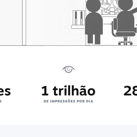
es
1 trilhão
2
S
DE IMPRESSÕES POR DIA