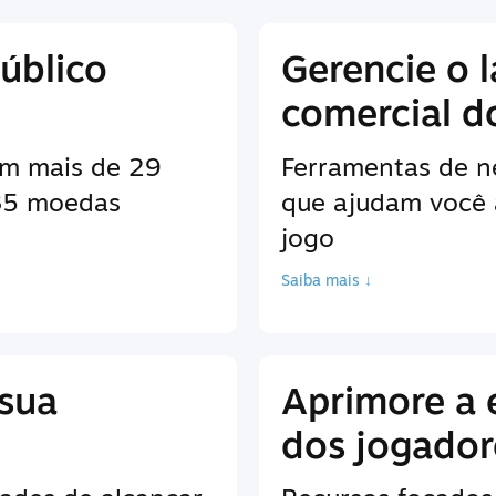
úblico
Gerencie o 
comercial d
em mais de 29
Ferramentas de n
 35 moedas
que ajudam você 
jogo
Saiba mais ↓
 sua
Aprimore a 
dos jogador