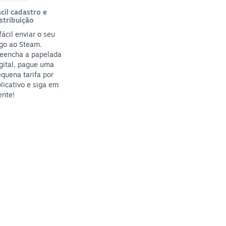
cil cadastro e
stribuição
fácil enviar o seu
go ao Steam.
reencha a papelada
gital, pague uma
quena tarifa por
licativo e siga em
ente!