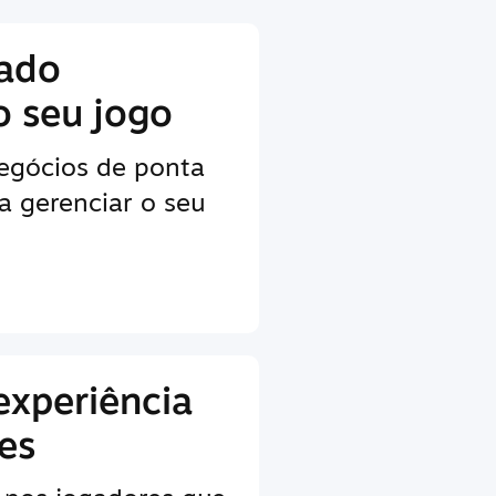
lado
o seu jogo
egócios de ponta
a gerenciar o seu
experiência
es