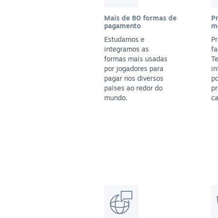
Mais de 80 formas de
P
pagamento
m
Estudamos e
Pr
integramos as
fa
formas mais usadas
T
por jogadores para
in
pagar nos diversos
po
países ao redor do
pr
mundo.
ca