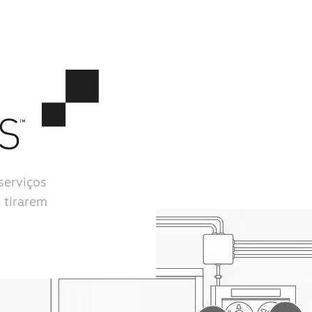
serviços
 tirarem