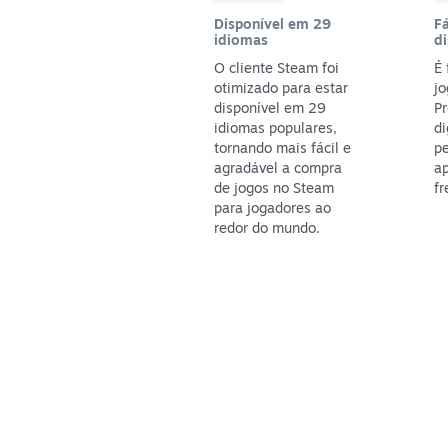
Disponível em 29
Fá
idiomas
di
O cliente Steam foi
É 
otimizado para estar
jo
disponível em 29
P
idiomas populares,
di
tornando mais fácil e
pe
agradável a compra
ap
de jogos no Steam
fr
para jogadores ao
redor do mundo.