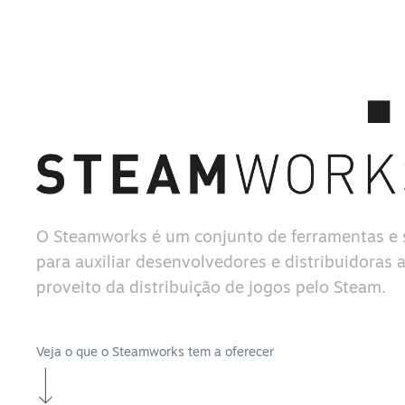
O Steamworks é um conjunto de ferramentas e 
para auxiliar desenvolvedores e distribuidoras a
proveito da distribuição de jogos pelo Steam.
Veja o que o Steamworks tem a oferecer