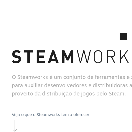
O Steamworks é um conjunto de ferramentas e 
para auxiliar desenvolvedores e distribuidoras a
proveito da distribuição de jogos pelo Steam.
Veja o que o Steamworks tem a oferecer