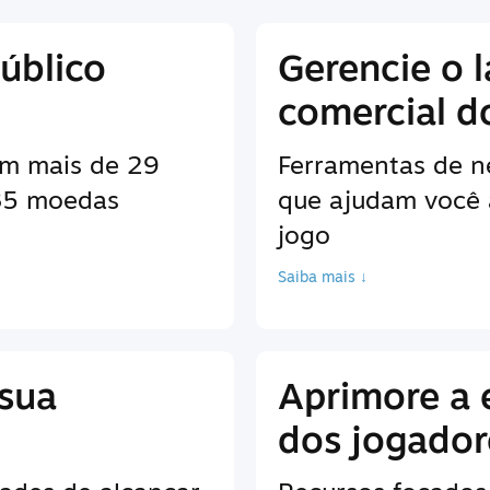
úblico
Gerencie o 
comercial d
em mais de 29
Ferramentas de n
 35 moedas
que ajudam você 
jogo
Saiba mais ↓
 sua
Aprimore a 
dos jogador