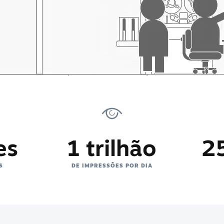
es
1 trilhão
2
S
DE IMPRESSÕES POR DIA