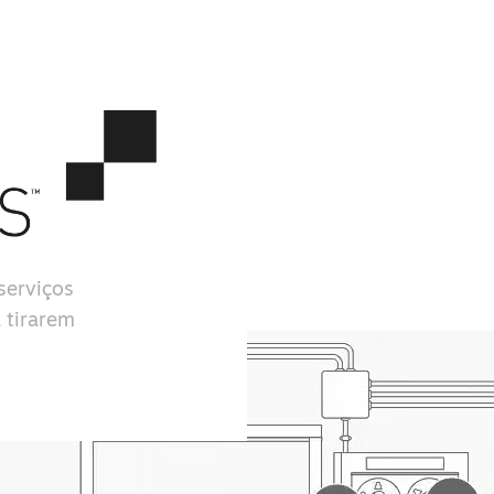
serviços
 tirarem