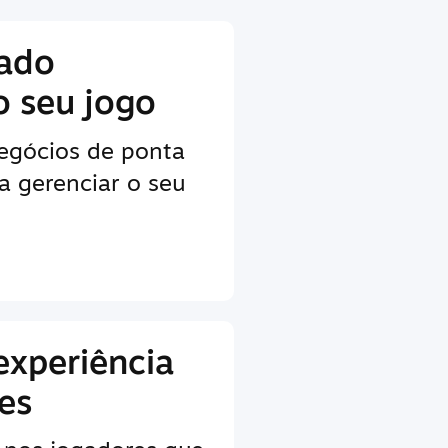
lado
o seu jogo
egócios de ponta
a gerenciar o seu
experiência
es