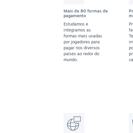
Mais de 80 formas de
P
pagamento
m
Estudamos e
Pr
integramos as
fa
formas mais usadas
T
por jogadores para
in
pagar nos diversos
po
países ao redor do
pr
mundo.
ca