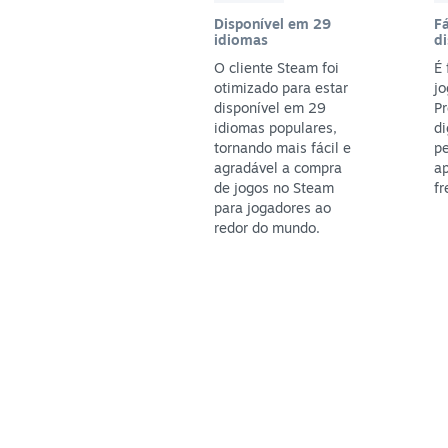
Disponível em 29
Fá
idiomas
di
O cliente Steam foi
É 
otimizado para estar
jo
disponível em 29
P
idiomas populares,
di
tornando mais fácil e
pe
agradável a compra
ap
de jogos no Steam
fr
para jogadores ao
redor do mundo.