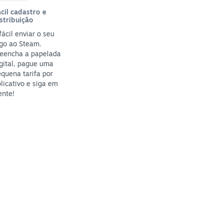
cil cadastro e
stribuição
fácil enviar o seu
go ao Steam.
reencha a papelada
gital, pague uma
quena tarifa por
licativo e siga em
ente!