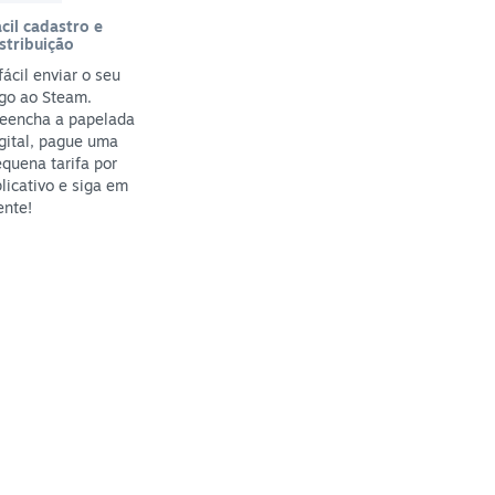
cil cadastro e
stribuição
fácil enviar o seu
go ao Steam.
reencha a papelada
gital, pague uma
quena tarifa por
licativo e siga em
ente!