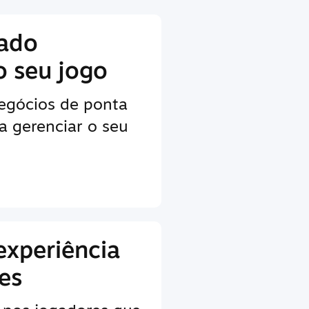
lado
o seu jogo
egócios de ponta
a gerenciar o seu
experiência
es