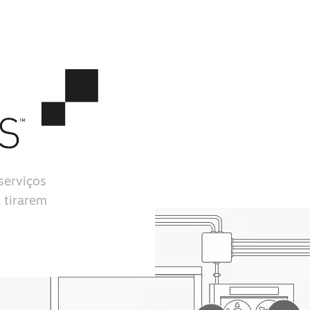
serviços
 tirarem