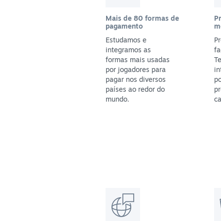
Mais de 80 formas de
P
pagamento
m
Estudamos e
Pr
integramos as
fa
formas mais usadas
T
por jogadores para
in
pagar nos diversos
po
países ao redor do
pr
mundo.
ca