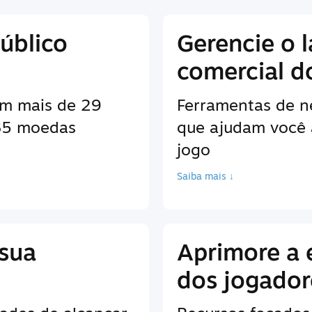
úblico
Gerencie o 
comercial d
em mais de 29
Ferramentas de n
 35 moedas
que ajudam você 
jogo
Saiba mais ↓
 sua
Aprimore a 
dos jogador