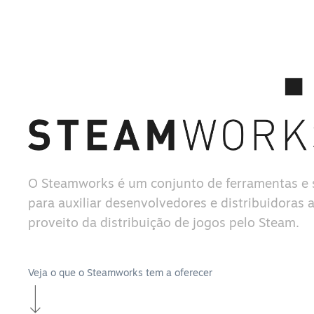
O Steamworks é um conjunto de ferramentas e 
para auxiliar desenvolvedores e distribuidoras a
proveito da distribuição de jogos pelo Steam.
Veja o que o Steamworks tem a oferecer