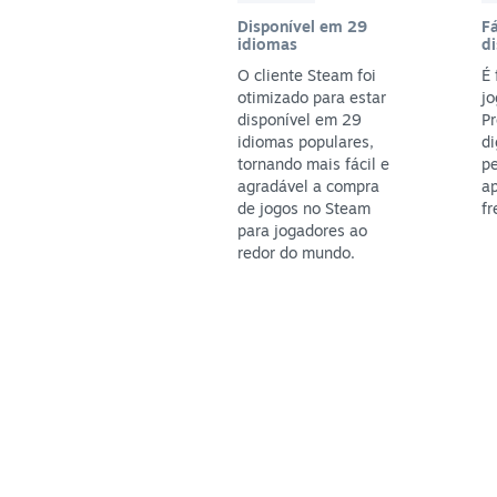
Disponível em 29
Fá
idiomas
di
O cliente Steam foi
É 
otimizado para estar
jo
disponível em 29
P
idiomas populares,
di
tornando mais fácil e
pe
agradável a compra
ap
de jogos no Steam
fr
para jogadores ao
redor do mundo.