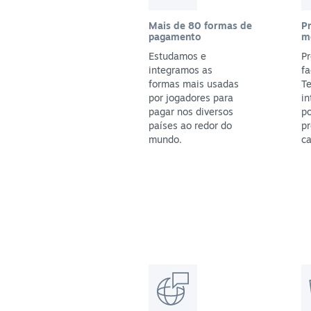
Mais de 80 formas de
P
pagamento
m
Estudamos e
Pr
integramos as
fa
formas mais usadas
T
por jogadores para
in
pagar nos diversos
po
países ao redor do
pr
mundo.
ca