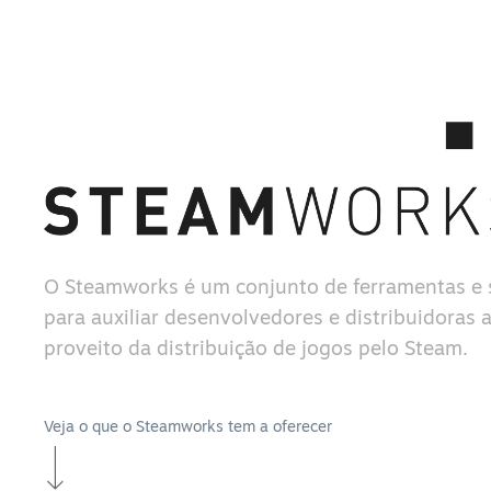
O Steamworks é um conjunto de ferramentas e 
para auxiliar desenvolvedores e distribuidoras a
proveito da distribuição de jogos pelo Steam.
Veja o que o Steamworks tem a oferecer