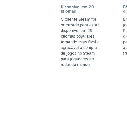
Disponível em 29
Fá
idiomas
di
O cliente Steam foi
É 
otimizado para estar
jo
disponível em 29
P
idiomas populares,
di
tornando mais fácil e
pe
agradável a compra
ap
de jogos no Steam
fr
para jogadores ao
redor do mundo.