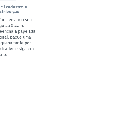
cil cadastro e
stribuição
fácil enviar o seu
go ao Steam.
reencha a papelada
gital, pague uma
quena tarifa por
licativo e siga em
ente!