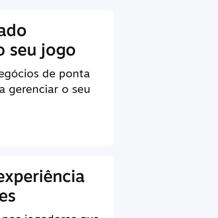
lado
o seu jogo
egócios de ponta
a gerenciar o seu
experiência
es