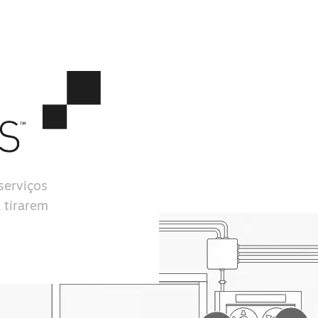
serviços
 tirarem