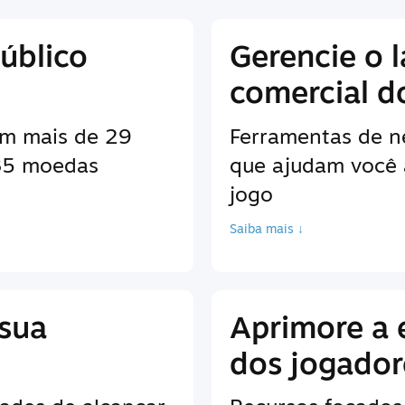
úblico
Gerencie o 
comercial d
em mais de 29
Ferramentas de n
 35 moedas
que ajudam você 
jogo
Saiba mais ↓
 sua
Aprimore a 
dos jogador